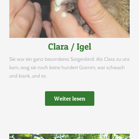
DATENSCHUTZERKLÄRUNG
IMPRESSUM
Clara / Igel
Sie war ein ganz besonderes Sorgenkind. Als Clara zu uns
kam, wog sie noch keine hundert Gramm, war schwach
und krank, und es
Weiter lesen