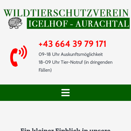
Skip
to
content
+43 664 39 79 171
09-18 Uhr Auskunftsmöglichkeit
18-09 Uhr Tier-Notruf (in dringenden
Fällen)
Toggle
Navigation
START
SHOP
Ein kleiner Einblick in unsere