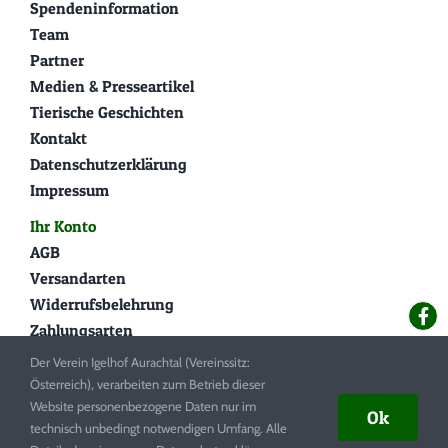
Spendeninformation
Team
Partner
Medien & Presseartikel
Tierische Geschichten
Kontakt
Datenschutzerklärung
Impressum
Ihr Konto
AGB
Versandarten
Widerrufsbelehrung
Zahlungsarten
Der Verein Igelhof Aurachtal (Vereinssitz:
Österreich), verarbeiten zum Betrieb dieser
© Copyright 2020 - 2026
Igelhof-Aurachtal.at
|
Kontakt
|
Website personenbezogene Daten nur im
Ok
Impressum
|
Datenschutz
technisch unbedingt notwendigen Umfang. Alle