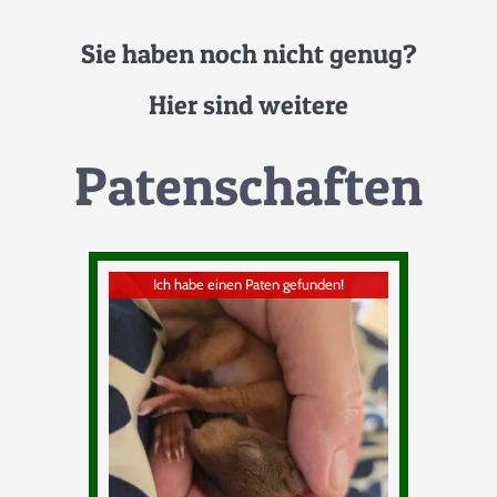
Sie Mit Ihrer Spende
Sie haben noch nicht genug?
Hier sind weitere
PAYPAL
Patenschaften
BANK
ÜBERWEISUNG
Ich habe einen Paten gefunden!
Tierpatenschaft