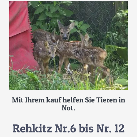
SPENDENINFORMATION
TEAM
PARTNER
MEDIEN & PRESSEARTIKEL
Mit Ihrem kauf helfen Sie Tieren in
TIERISCHE GESCHICHTEN
Not.
KONTAKT
Rehkitz Nr.6 bis Nr. 12