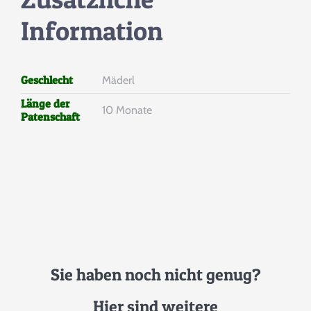
Information
Geschlecht
Mäderl
Länge der
10 Monate
Patenschaft
Helfen
Sie haben noch nicht genug?
Sie Mit Ihrer Spende
Hier sind weitere