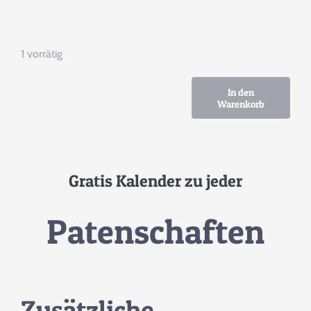
1 vorrätig
In den
Warenkorb
Rehkitz
Nr.6
bis
Nr.
Gratis Kalender zu jeder
12
Menge
Patenschaften
Zusätzliche