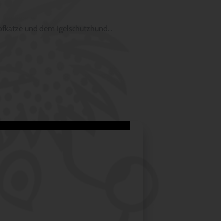
 Hofkatze und dem Igelschutzhund…