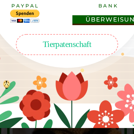
PAYPAL
BANK
Patenschafte
ÜBERWEISU
Tierpatenschaft
Unterstützen Sie uns mit einer Patenschaft für unsere Tiere.
 auf einen bestimmten Zeitraum fixiert.
Wir bieten Ihnen neben de
onto zu überweisen.
So ist die Zahlungsbelastung für Sie nicht zu h
Patenschaft.
Ich habe einen Paten gefunden!