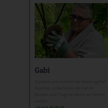
Gabi
Gründerin und Vorstand des Vereins Igelhof-
Aurachtal, ist die Person, die man 24
Stunden und 7 Tage die Woche am Telefon
erreicht:
+43 664 39 79 171