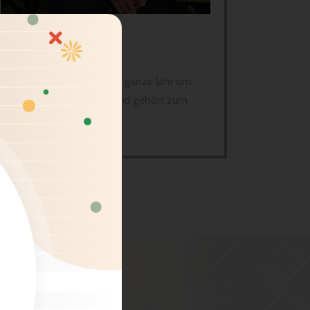
Daniela
Daniela kümmert sich das ganze Jahr um
verletzte schwache Igel und gehört zum
Vorstand bei uns.