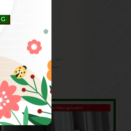
n
NG
r kompletten Bezahlung an, den
och und wir freuen uns auf Ihre
Ich habe einen Paten gefunden!