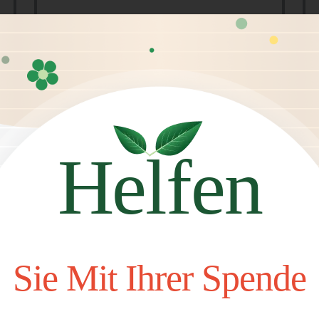
Der Mann, der alles richtet und baut, von
20:00 Uhr bis 06:00 Uhr sämtliche
Nachtschichten übernimmt, Wärmeflaschen
erneuert und Medizin verabreicht und auch
die Person, die Gabi aus dem Bett holt, wenn
nachts ein Notfall vor der Tür steht…
Helfen
Sie Mit Ihrer Spende
Unsere beliebten