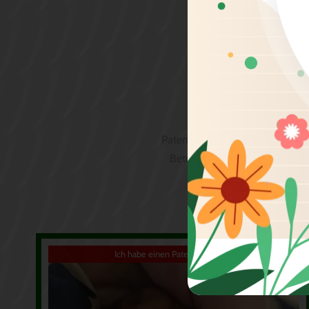
Patenschaften sind pro Tier und
Betrag monatlich auf unser K
Ich habe einen Paten gefunden!