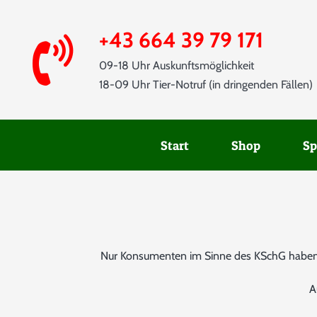
Skip
to
+43 664 39 79 171
content
09-18 Uhr Auskunftsmöglichkeit
18-09 Uhr Tier-Notruf (in dringenden Fällen)
Start
Shop
Sp
Nur Konsumenten im Sinne des KSchG haben g
A