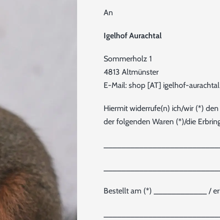
An
Igelhof Aurachtal
Sommerholz 1
4813 Altmünster
E-Mail:
shop [AT] igelhof-aurachta
Hiermit widerrufe(n) ich/wir (*) d
der folgenden Waren (*)/die Erbrin
__________________________
__________________________
Bestellt am (*) ____________ / 
__________________________