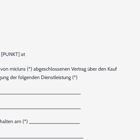
l [PUNKT] at
en von mir/uns (*) abgeschlossenen Vertrag über den Kauf
gung der folgenden Dienstleistung (*)
_____________________________
_____________________________
erhalten am (*) __________________
______________________________