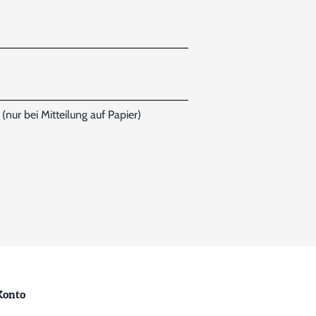
______________________________
______________________________
(nur bei Mitteilung auf Papier)
Konto