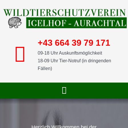
Skip
to
content
+43 664 39 79 171
09-18 Uhr Auskunftsmöglichkeit
18-09 Uhr Tier-Notruf (in dringenden
Fällen)
Toggle
Navigation
START
SHOP
Herzlich Willkommen bei der