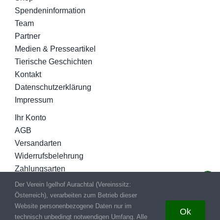
Spendeninformation
Team
Partner
Medien & Presseartikel
Tierische Geschichten
Kontakt
Datenschutzerklärung
Impressum
Ihr Konto
AGB
Versandarten
Widerrufsbelehrung
Zahlungsarten
Der Verein Igelhof Aurachtal (Vereinssitz:
Österreich), verarbeiten zum Betrieb dieser
© Copyright 2020 - 2026
Igelhof-Aurachtal.at
|
Kontakt
|
Website personenbezogene Daten nur im
Ok
technisch unbedingt notwendigen Umfang. Alle
Impressum
|
Datenschutz