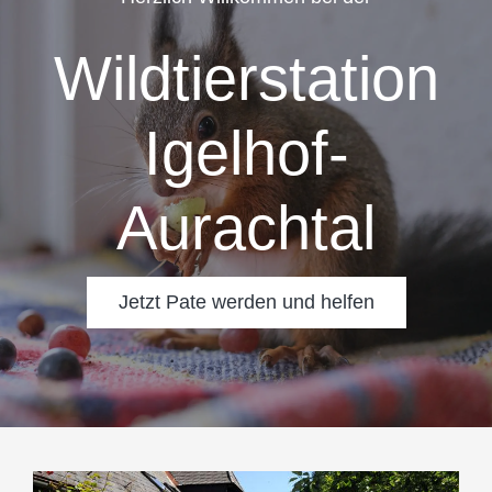
Wildtierstation
SPENDENINFORMATION
Igelhof-
TEAM
Aurachtal
PARTNER
MEDIEN & PRESSEARTIKEL
Jetzt Pate werden und helfen
TIERISCHE GESCHICHTEN
KONTAKT