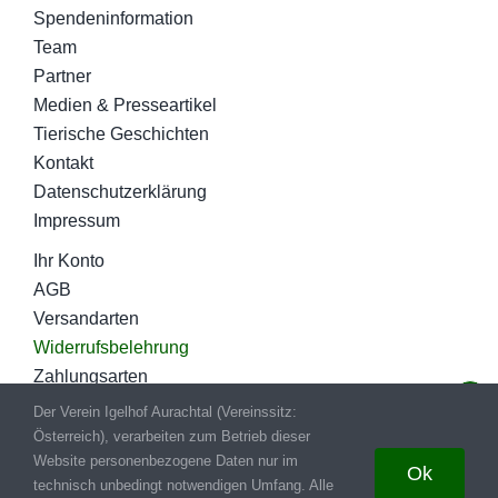
Spendeninformation
Team
Partner
Medien & Presseartikel
Tierische Geschichten
Kontakt
Datenschutzerklärung
Impressum
Ihr Konto
AGB
Versandarten
Widerrufsbelehrung
Zahlungsarten
Der Verein Igelhof Aurachtal (Vereinssitz:
Österreich), verarbeiten zum Betrieb dieser
© Copyright 2020 - 2026
Igelhof-Aurachtal.at
|
Kontakt
|
Website personenbezogene Daten nur im
Ok
technisch unbedingt notwendigen Umfang. Alle
Impressum
|
Datenschutz