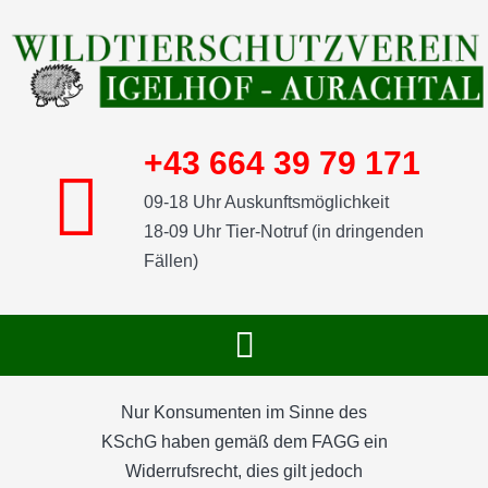
Skip
to
content
+43 664 39 79 171
09-18 Uhr Auskunftsmöglichkeit
18-09 Uhr Tier-Notruf (in dringenden
Fällen)
Toggle
Navigation
START
Nur Konsumenten im Sinne des
KSchG haben gemäß dem FAGG ein
Widerrufsrecht, dies gilt jedoch
SHOP