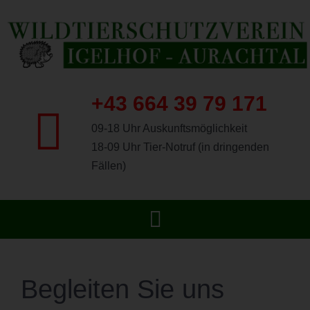
Skip
to
content
+43 664 39 79 171
09-18 Uhr Auskunftsmöglichkeit
18-09 Uhr Tier-Notruf (in dringenden
Fällen)
Toggle
Navigation
START
Begleiten Sie uns
SHOP