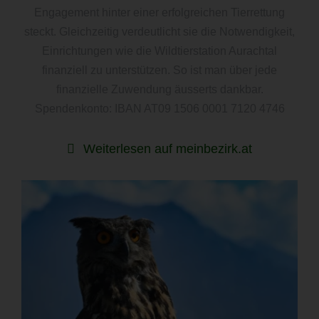
Engagement hinter einer erfolgreichen Tierrettung
steckt. Gleichzeitig verdeutlicht sie die Notwendigkeit,
Einrichtungen wie die Wildtierstation Aurachtal
finanziell zu unterstützen. So ist man über jede
finanzielle Zuwendung äusserts dankbar.
Spendenkonto: IBAN AT09 1506 0001 7120 4746
Weiterlesen auf meinbezirk.at