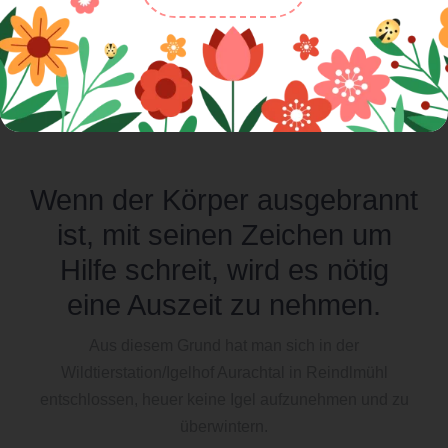
Wenn der Körper ausgebrannt
ist, mit seinen Zeichen um
Hilfe schreit, wird es nötig
eine Auszeit zu nehmen.
Aus diesem Grund hat man sich in der
Wildtierstation/Igelhof Aurachtal in Reindlmühl
entschlossen, heuer keine Igel aufzunehmen und zu
überwintern.