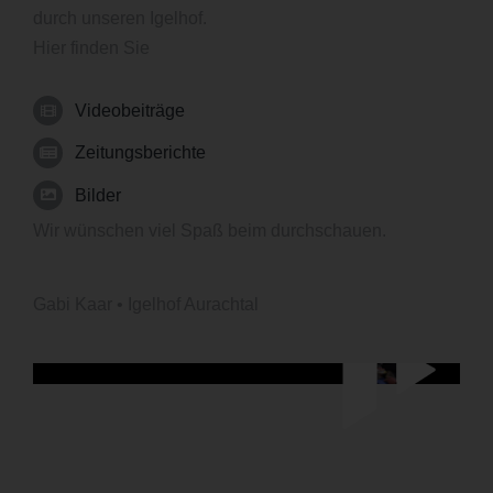
durch unseren Igelhof.
Hier finden Sie
SPENDENINFORMATION
Videobeiträge
TEAM
Zeitungsberichte
Bilder
PARTNER
Wir wünschen viel Spaß beim durchschauen.
MEDIEN & PRESSEARTIKEL
Gabi Kaar • Igelhof Aurachtal
TIERISCHE GESCHICHTEN
KONTAKT