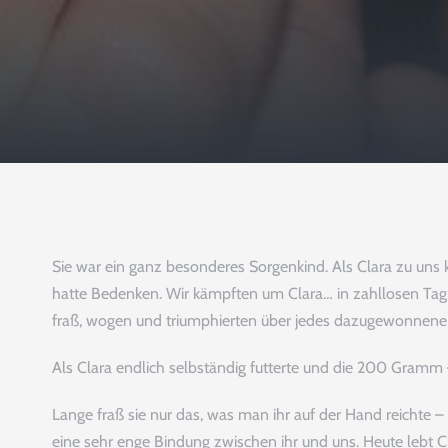
Sie war ein ganz besonderes Sorgenkind. Als Clara zu uns 
hatte Bedenken. Wir kämpften um Clara… in zahllosen Tag- 
fraß, wogen und triumphierten über jedes dazugewonnen
Als Clara endlich selbständig futterte und die 200 Gramm –
Lange fraß sie nur das, was man ihr auf der Hand reichte 
eine sehr enge Bindung zwischen ihr und uns. Heute lebt Cl