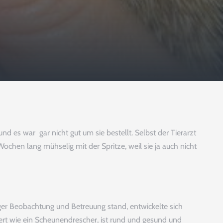
 es war gar nicht gut um sie bestellt. Selbst der Tierarzt
chen lang mühselig mit der Spritze, weil sie ja auch nicht
iger Beobachtung und Betreuung stand, entwickelte sich
tert wie ein Scheunendrescher, ist rund und gesund und