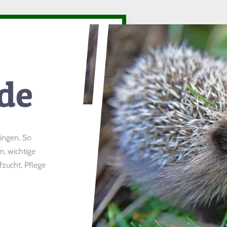
de
lingen. So
n, wichtige
zucht, Pflege