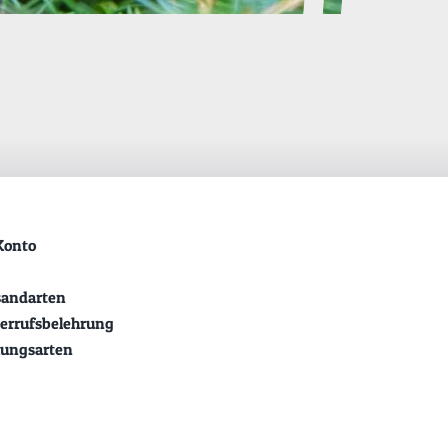
Konto
sandarten
errufsbelehrung
lungsarten