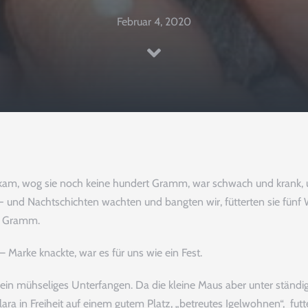
Februar 4, 2020
kam, wog sie noch keine hundert Gramm, war schwach und krank, und
und Nachtschichten wachten und bangten wir, fütterten sie fünf Wo
e Gramm.
Helfen
 Marke knackte, war es für uns wie ein Fest.
– ein mühseliges Unterfangen. Da die kleine Maus aber unter ständ
ara in Freiheit auf einem gutem Platz, „betreutes Igelwohnen“, fut