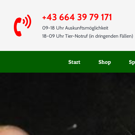
Skip
to
+43 664 39 79 171
content
09-18 Uhr Auskunftsmöglichkeit
18-09 Uhr Tier-Notruf (in dringenden Fällen)
Start
Shop
Sp