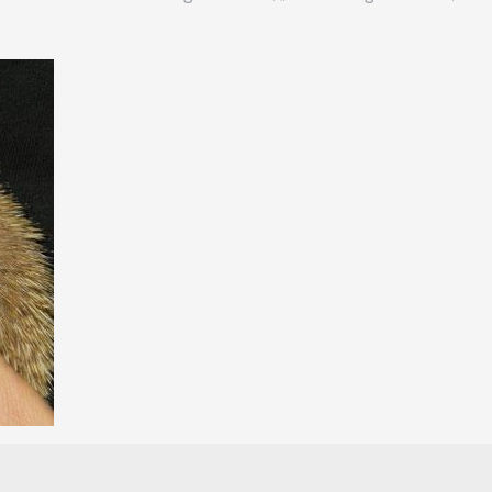
Sie Mit Ihrer Spende
PAYPAL
BANK
ÜBERWEISU
Tierpatenschaft