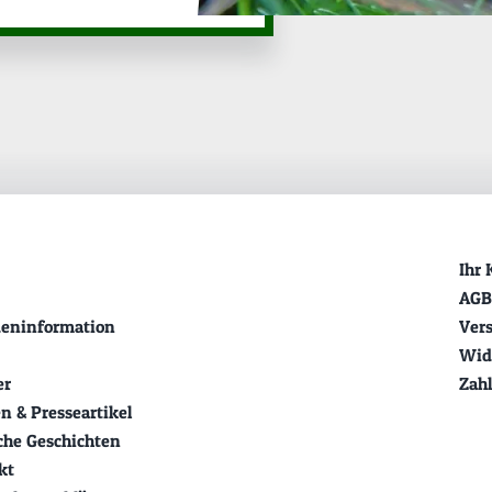
Ihr 
AGB
eninformation
Ver
Wid
er
Zah
n & Presseartikel
sche Geschichten
kt