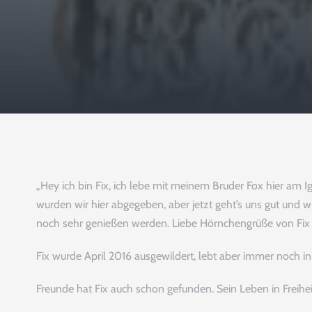
„Hey ich bin Fix, ich lebe mit meinem Bruder Fox hier am 
wurden wir hier abgegeben, aber jetzt geht’s uns gut und w
noch sehr genießen werden. Liebe Hörnchengrüße von Fix
Fix wurde April 2016 ausgewildert, lebt aber immer noch 
Freunde hat Fix auch schon gefunden. Sein Leben in Freiheit 