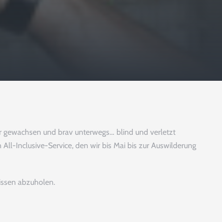
ehr gewachsen und brav unterwegs… blind und verletzt
All-Inclusive-Service, den wir bis Mai bis zur Auswilderung
issen abzuholen.