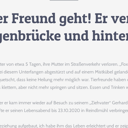
Helfen
r Freund geht! Er ve
enbrücke und hinter
Sie Mit Ihrer Spende
PAYPAL
BANK
ter von etwa 5 Tagen, ihre Mutter im Straßenverkehr verloren. „Foxi
 bei diesem Unterfangen abgestürzt und auf einem Mistkübel geland
ÜBERWEISU
tscht, dass keine Heilung mehr möglich war. Tierfreunde haben di
ettern, aber nicht mehr springen und sitzen. Essen und Trinken 
Tierpatenschaft
er er kam immer wieder auf Besuch zu seinem „Ziehvater“ Gerhard. L
rfte er seinen Lebensabend bis 23.10.2020 in Reindlmühl verbringen
Beziehung aufgebaut, ich habe ihm das Leben erleichtert und er zeig