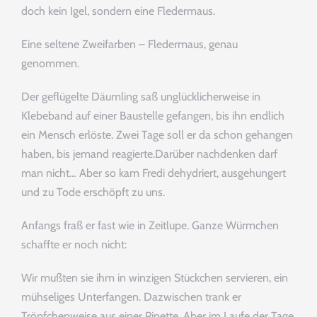
DATENSCHUTZERKLÄRUNG
doch kein Igel, sondern eine Fledermaus.
Eine seltene Zweifarben – Fledermaus, genau
IMPRESSUM
genommen.
Der geflügelte Däumling saß unglücklicherweise in
Klebeband auf einer Baustelle gefangen, bis ihn endlich
ein Mensch erlöste. Zwei Tage soll er da schon gehangen
haben, bis jemand reagierte.Darüber nachdenken darf
man nicht… Aber so kam Fredi dehydriert, ausgehungert
und zu Tode erschöpft zu uns.
Anfangs fraß er fast wie in Zeitlupe. Ganze Würmchen
schaffte er noch nicht:
Wir mußten sie ihm in winzigen Stückchen servieren, ein
mühseliges Unterfangen. Dazwischen trank er
Tröpfchenweise aus einer Pipette. Aber im Laufe der Tage