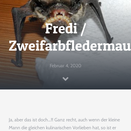
SPENDENINFORMATION
Fredi /
TEAM
Zweifarbfledermau
PARTNER
Februar 4, 2020
MEDIEN & PRESSEARTIKEL
TIERISCHE GESCHICHTEN
KONTAKT
Ja, aber das ist doch…!! Ganz recht, auch wenn der kleine
Mann die gleichen kulinarischen Vorlieben hat, so ist er