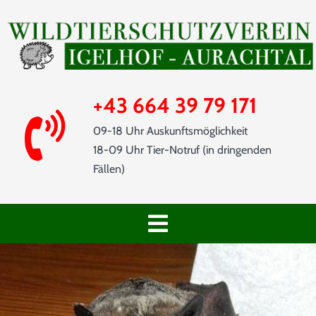
Skip
to
content
+43 664 39 79 171
09-18 Uhr Auskunftsmöglichkeit
18-09 Uhr Tier-Notruf (in dringenden
Fällen)
Toggle
Navigation
START
SHOP