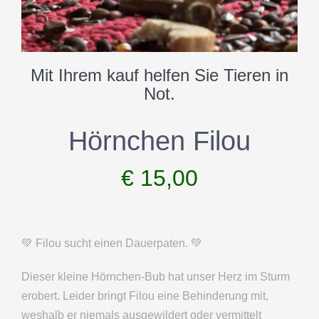
DATENSCHUTZERKLÄRUNG
IMPRESSUM
Mit Ihrem kauf helfen Sie Tieren in
Not.
Hörnchen Filou
€
15,00
💚 Filou sucht einen Dauerpaten. 💚
Dieser kleine Hörnchen-Bub hat unser Herz im Sturm
erobert. Leider bringt Filou eine Behinderung mit,
weshalb er niemals ausgewildert oder vermittelt