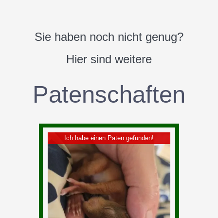
Sie Mit Ihrer Spende
Sie haben noch nicht genug?
Hier sind weitere
PAYPAL
Patenschaften
BANK
ÜBERWEISUNG
Ich habe einen Paten gefunden!
Tierpatenschaft