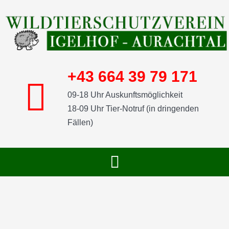
Skip
to
content
+43 664 39 79 171
09-18 Uhr Auskunftsmöglichkeit
18-09 Uhr Tier-Notruf (in dringenden
Fällen)
Toggle
Navigation
START
SHOP